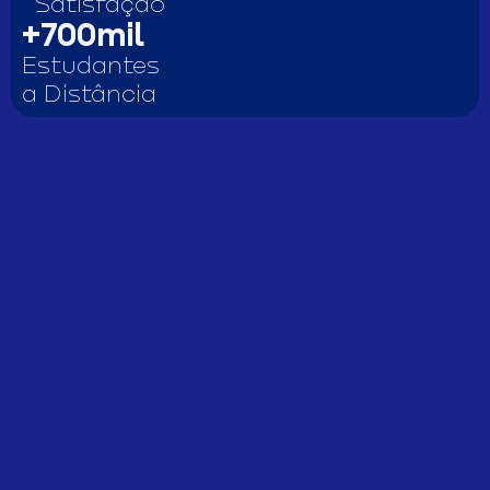
Satisfação
+
700
mil
Estudantes
a Distância