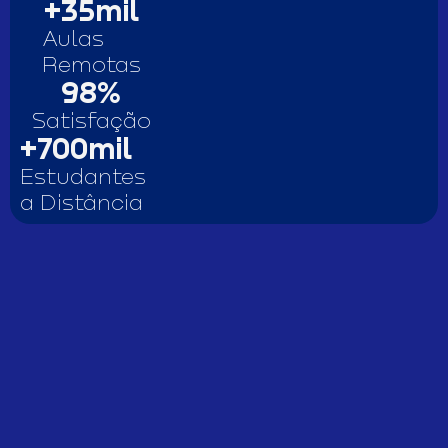
+
35
mil
Aulas
Remotas
98
%
Satisfação
+
700
mil
Estudantes
a Distância