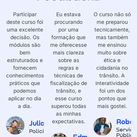
Participar
Eu estava
O curso não só
deste curso foi
procurando
me preparou
uma excelente
por uma
tecnicamente,
decisão. Os
formação que
mas também
módulos são
me oferecesse
me ensinou
bem
mais clareza
muito sobre
estruturados e
sobre as
ética e
fornecem
regras e
cidadania no
conhecimentos
técnicas de
trânsito. A
práticos que
fiscalização de
interatividade
podemos
trânsito, e
foi um dos
aplicar no dia
esse curso
pontos que
a dia.
superou todas
mais gostei.
as minhas
Rober
expectativas.
Juliana
Servido
Policial
Público
Edmundo