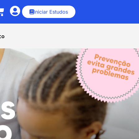
Iniciar Estudos
to