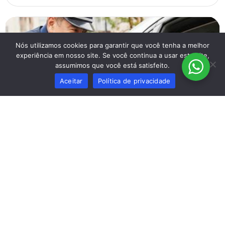
Nós utilizamos cookies para garantir que você tenha a melhor
experiência em nosso site. Se você continua a usar este site,
assumimos que você está satisfeito.
Aceitar
Política de privacidade
Muito além das multas: O papel do Agente
de Trânsito na segurança e fluidez das
cidades
13 de setembro de 2025
Muito além das multas: O papel do Agente de Trânsito na