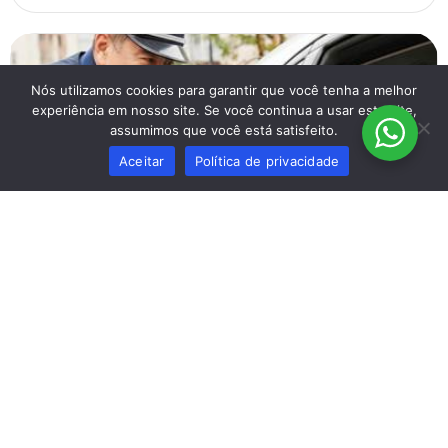
Nós utilizamos cookies para garantir que você tenha a melhor
experiência em nosso site. Se você continua a usar este site,
assumimos que você está satisfeito.
Aceitar
Política de privacidade
Muito além das multas: O papel do Agente
de Trânsito na segurança e fluidez das
cidades
13 de setembro de 2025
Muito além das multas: O papel do Agente de Trânsito na