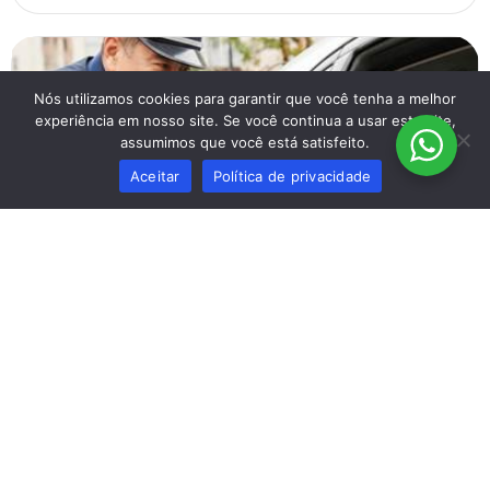
Nós utilizamos cookies para garantir que você tenha a melhor
experiência em nosso site. Se você continua a usar este site,
assumimos que você está satisfeito.
Aceitar
Política de privacidade
Muito além das multas: O papel do Agente
de Trânsito na segurança e fluidez das
cidades
13 de setembro de 2025
Muito além das multas: O papel do Agente de Trânsito na